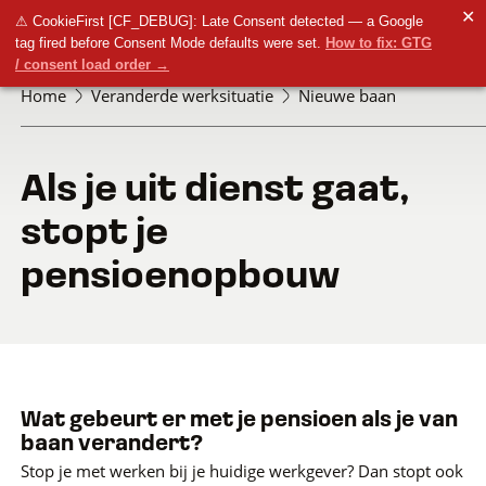
✕
⚠ CookieFirst [CF_DEBUG]: Late Consent detected — a Google
tag fired before Consent Mode defaults were set.
How to fix: GTG
/ consent load order →
Home
Veranderde werksituatie
Nieuwe baan
Als je uit dienst gaat,
stopt je
pensioenopbouw
Wat gebeurt er met je pensioen als je van
baan verandert?
Stop je met werken bij je huidige werkgever? Dan stopt ook