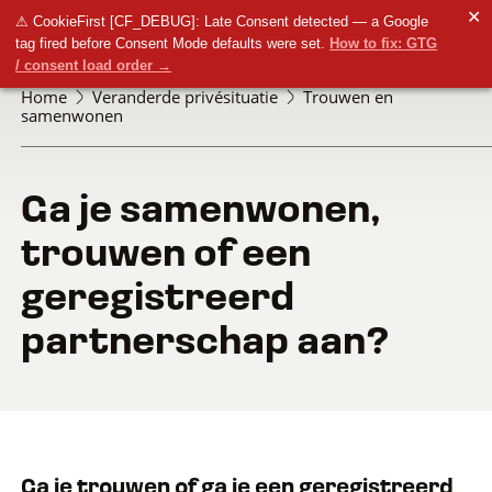
✕
⚠ CookieFirst [CF_DEBUG]: Late Consent detected — a Google
tag fired before Consent Mode defaults were set.
How to fix: GTG
/ consent load order →
Home
Veranderde privésituatie
Trouwen en
samenwonen
Ga je samenwonen,
trouwen of een
geregistreerd
partnerschap aan?
Ga je trouwen of ga je een geregistreerd