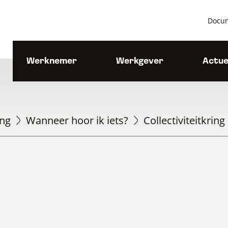
Docu
Werknemer
Werkgever
Actue
ing
Wanneer hoor ik iets?
Collectiviteitkring