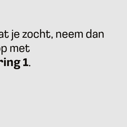
t je zocht, neem dan
op met
ring 1
.