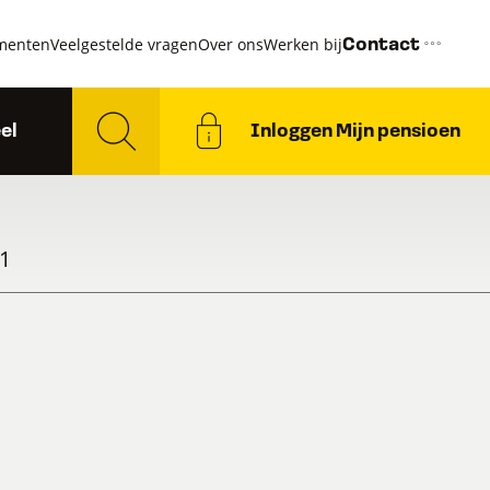
menten
Veelgestelde vragen
Over ons
Werken bij
Contact
el
Inloggen Mijn pensioen
 1