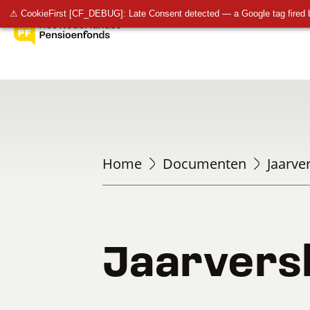
⚠ CookieFirst [CF_DEBUG]: Late Consent detected — a Google tag fired 
Home
Documenten
Jaarve
Jaarvers