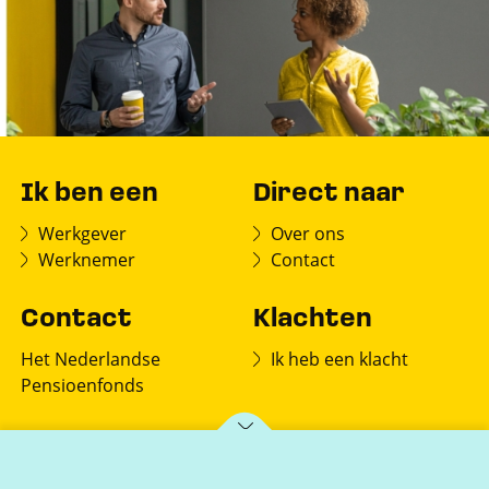
Ik ben een
Direct naar
Werkgever
Over ons
Werknemer
Contact
Contact
Klachten
Het Nederlandse
Ik heb een klacht
Pensioenfonds
Postbus 150
7770 AD Hardenberg