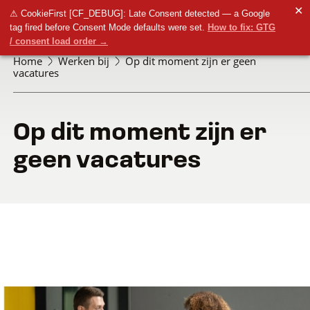
✕
⚠ CookieFirst [CF_DEBUG]: Late Consent detected — a Google
tag fired before Consent Mode defaults were set.
How to fix: GTG
/ consent load order →
Home
Werken bij
Op dit moment zijn er geen
vacatures
Op dit moment zijn er
geen vacatures