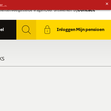
✕
der →
menten
Veelgestelde vragen
Over ons
Werken bij
Contact
el
Inloggen Mijn pensioen
KS