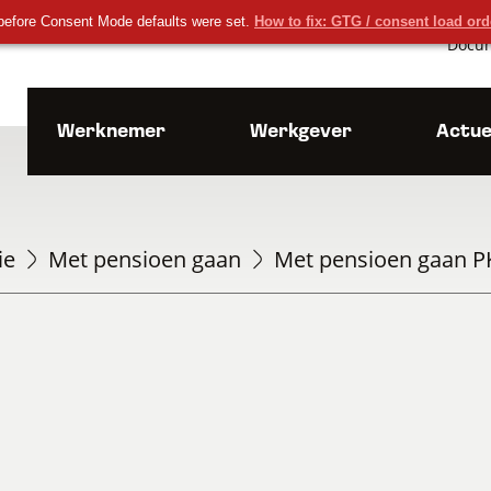
before Consent Mode defaults were set.
How to fix: GTG / consent load or
Docu
Werknemer
Werkgever
Actue
ie
Met pensioen gaan
Met pensioen gaan P