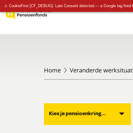
⚠ CookieFirst [CF_DEBUG]: Late Consent detected — a Google tag fired 
Home
Veranderde werksituat
Kies je pensioenkring...