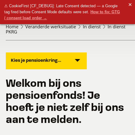
✕
⚠ CookieFirst [CF_DEBUG]: Late Consent detected — a Google
tag fired before Consent Mode defaults were set.
How to fix: GTG
/ consent load order →
Home
Veranderde werksituatie
In dienst
In dienst
PKRG
Kies je pensioenkring...
Welkom bij ons
pensioenfonds! Je
hoeft je niet zelf bij ons
aan te melden.