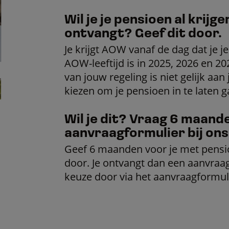
Wil je je pensioen al krijg
ontvangt? Geef dit door.
Je krijgt AOW vanaf de dag dat je j
AOW-leeftijd is in 2025, 2026 en 20
van jouw regeling is niet gelijk aan 
kiezen om je pensioen in te laten g
Wil je dit? Vraag 6 maand
aanvraagformulier bij ons
Geef 6 maanden voor je met pensio
door. Je ontvangt dan een aanvraag
keuze door via het aanvraagformul