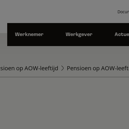
Docu
Werknemer
Werkgever
Actue
sioen op AOW-leeftijd
Pensioen op AOW-leeft