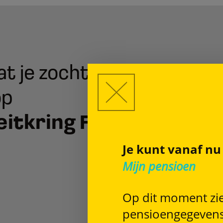
t je zocht, neem dan
op
eitkring Flexibele
Je kunt vanaf nu
Mijn pensioen
Op dit moment zie 
pensioengegevens