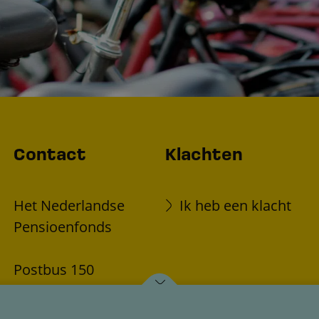
Contact
Klachten
Het Nederlandse
Ik heb een klacht
Pensioenfonds
Postbus 150
7770 AD Hardenberg