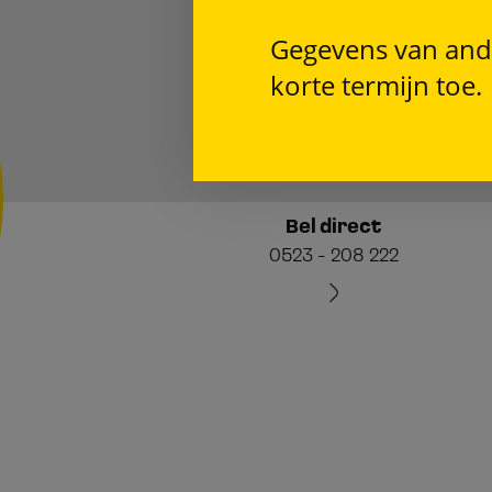
Gegevens van and
korte termijn toe.
Bel direct
0523 - 208 222