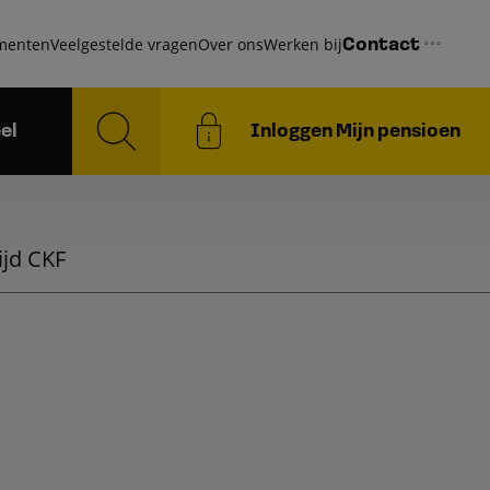
menten
Veelgestelde vragen
Over ons
Werken bij
Contact
el
Inloggen Mijn pensioen
ijd CKF