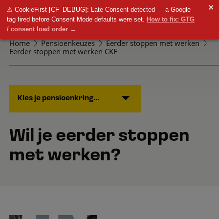
✕
⚠ CookieFirst [CF_DEBUG]: Late Consent detected — a Google
tag fired before Consent Mode defaults were set.
How to fix: GTG
/ consent load order →
Home
Pensioenkeuzes
Eerder stoppen met werken
Eerder stoppen met werken CKF
Kies je pensioenkring...
Wil je eerder stoppen
met werken?