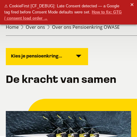
✕
⚠ CookieFirst [CF_DEBUG]: Late Consent detected — a Google
tag fired before Consent Mode defaults were set.
How to fix: GTG
/ consent load order →
Home
Over ons
Over ons Pensioenkring OWASE
Kies je pensioenkring...
De kracht van samen