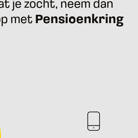
t je zocht, neem dan
op met
Pensioenkring