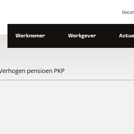
Docu
Werknemer
Werkgever
Actue
Verhogen pensioen PKP