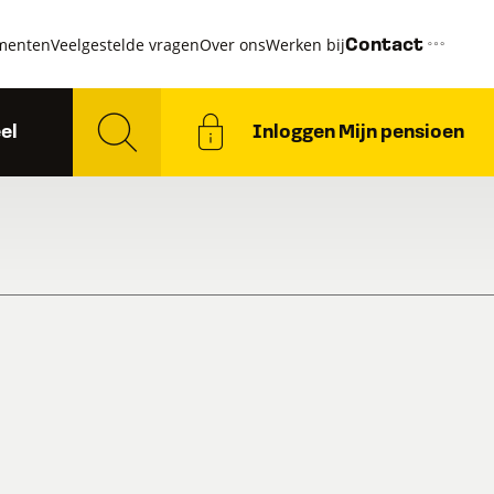
menten
Veelgestelde vragen
Over ons
Werken bij
Contact
el
Inloggen Mijn pensioen