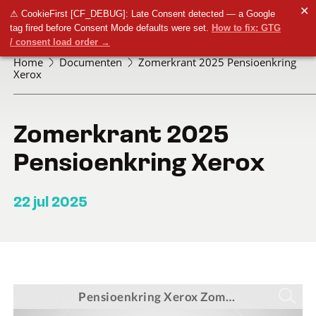
✕
⚠ CookieFirst [CF_DEBUG]: Late Consent detected — a Google
tag fired before Consent Mode defaults were set.
How to fix: GTG
/ consent load order →
Home
Documenten
Zomerkrant 2025 Pensioenkring
Xerox
Zomerkrant 2025
Pensioenkring Xerox
22 jul 2025