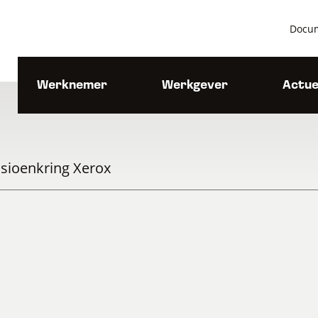
Docu
Werknemer
Werkgever
Actue
sioenkring Xerox