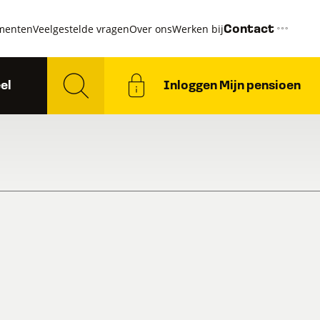
menten
Veelgestelde vragen
Over ons
Werken bij
Contact
el
Inloggen Mijn pensioen